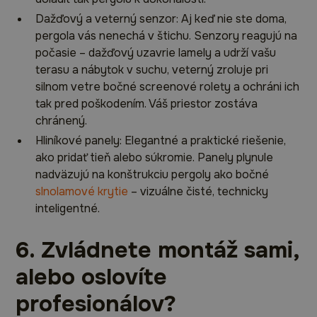
Dažďový a veterný senzor: Aj keď nie ste doma,
pergola vás nenechá v štichu. Senzory reagujú na
počasie – dažďový uzavrie lamely a udrží vašu
terasu a nábytok v suchu, veterný zroluje pri
silnom vetre bočné screenové rolety a ochráni ich
tak pred poškodením. Váš priestor zostáva
chránený.
Hliníkové panely: Elegantné a praktické riešenie,
ako pridať tieň alebo súkromie. Panely plynule
nadväzujú na konštrukciu pergoly ako bočné
slnolamové krytie
– vizuálne čisté, technicky
inteligentné.
6. Zvládnete montáž sami,
alebo oslovíte
profesionálov?