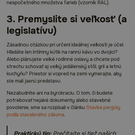
nespočetného množstva farieb (vzorník RAL).
3. Premyslite si veľkosť (a
legislatívu)
Zásadnou otázkou pri určení ideálnej veľkosti je účel.
Hľadáte len intímny kútik na rannú kávu vo dvojici?
Alebo plánujete veľké rodinné oslavy a chcete pod
strechu schovať aj veľký jedálenský stôl, gril a letnú
kuchyňu? Priestor si vopred na zemi vymerajte, aby
ste mali jasnú predstavu.
Nezabudnite ani na byrokraciu. O tom, či budete
potrebovať nejaké dokumenty alebo stavebné
povolenie, sme sa rozpísali v článku
Stavba pergoly
podľa stavebného zákona
.
Praktický tip:
Prečítajte si tiež našich