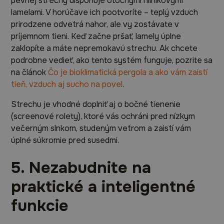
pevnej strechy disponuje otočnými hliníkovými
lamelami. V horúčave ich pootvoríte – teplý vzduch
prirodzene odvetrá nahor, ale vy zostávate v
príjemnom tieni. Keď začne pršať, lamely úplne
zaklopíte a máte nepremokavú strechu. Ak chcete
podrobne vedieť, ako tento systém funguje, pozrite sa
na článok
Čo je bioklimatická pergola a ako vám zaistí
tieň, vzduch aj sucho na povel
.
Strechu je vhodné doplniť aj o bočné tienenie
(screenové rolety), ktoré vás ochráni pred nízkym
večerným slnkom, studeným vetrom a zaistí vám
úplné súkromie pred susedmi.
5. Nezabudnite na
praktické a inteligentné
funkcie