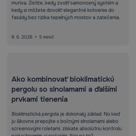
muriva. Zistite, kedy zvoliť samonosný systém a
kedy si môžete dovoliť elegantné kotvenie do
fasády bez rizika tepelných mostov a zatečenia.
•
8. 6. 2026
5 minút
Ako kombinovať bioklimatickú
pergolu so slnolamami a ďalšími
prvkami tienenia
Bioklimatická pergola je dokonalý základ. No keď
ju šikovne prepojíte s bočnými slnolamami alebo
screenovými roletami, získate absolútnu kontrolu
nad súkromím aj počasím. Ako na to?