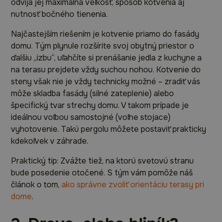
odvíja jej maximálna veľkosť, spôsob kotvenia aj
nutnosť bočného tienenia.
Najčastejším riešením je kotvenie priamo do fasády
domu. Tým plynule rozšírite svoj obytný priestor o
ďalšiu „izbu“, uľahčíte si prenášanie jedla z kuchyne a
na terasu prejdete vždy suchou nohou. Kotvenie do
steny však nie je vždy technicky možné – zradiť vás
môže skladba fasády (silné zateplenie) alebo
špecifický tvar strechy domu. V takom prípade je
ideálnou voľbou samostojné (voľne stojace)
vyhotovenie. Takú pergolu môžete postaviť prakticky
kdekoľvek v záhrade.
Praktický tip: Zvážte tiež, na ktorú svetovú stranu
bude posedenie otočené. S tým vám pomôže náš
článok o tom,
ako správne zvoliť orientáciu terasy pri
dome
.