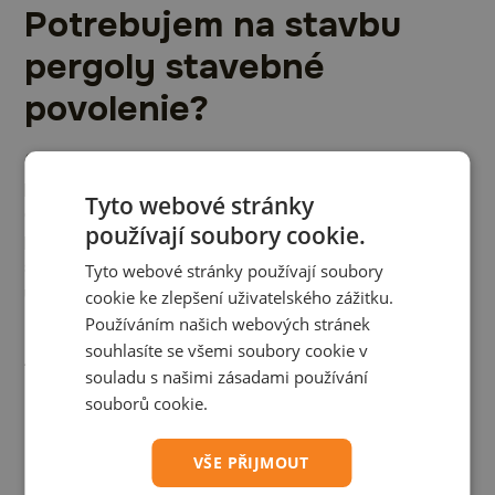
Potrebujem na stavbu
pergoly stavebné
povolenie?
Spravidla nie. Ako spomíname
v článku
, ak zastavaná
plocha pergoly nepresiahne 25 m² a výška stavby je
Tyto webové stránky
do 5 metrov, väčšinou sa zaobídete bez stavebného
používají soubory cookie.
povolenia aj ohlásenia. Vždy však odporúčame overiť
si konkrétnu situáciu na vašom miestnom stavebnom
Tyto webové stránky používají soubory
úrade.
cookie ke zlepšení uživatelského zážitku.
Používáním našich webových stránek
Aký je hlavný rozdiel v
souhlasíte se všemi soubory cookie v
souladu s našimi zásadami používání
údržbe medzi drevenou a
souborů cookie.
hliníkovou pergolou?
VŠE PŘIJMOUT
Rozdiel je zásadný. Drevo je prírodný materiál, ktorý