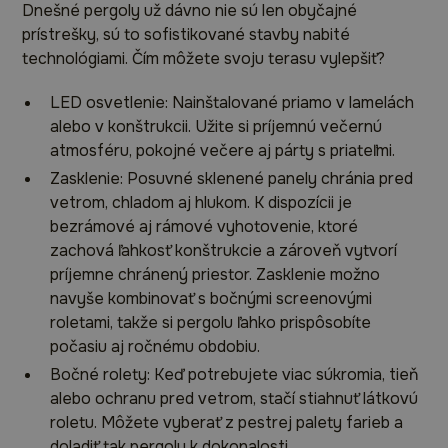
Dnešné pergoly už dávno nie sú len obyčajné
prístrešky, sú to sofistikované stavby nabité
technológiami. Čím môžete svoju terasu vylepšiť?
LED osvetlenie: Nainštalované priamo v lamelách
alebo v konštrukcii. Užite si príjemnú večernú
atmosféru, pokojné večere aj párty s priateľmi.
Zasklenie: Posuvné sklenené panely chránia pred
vetrom, chladom aj hlukom. K dispozícii je
bezrámové aj rámové vyhotovenie, ktoré
zachová ľahkosť konštrukcie a zároveň vytvorí
príjemne chránený priestor. Zasklenie možno
navyše kombinovať s bočnými screenovými
roletami, takže si pergolu ľahko prispôsobíte
počasiu aj ročnému obdobiu.
Bočné rolety: Keď potrebujete viac súkromia, tieň
alebo ochranu pred vetrom, stačí stiahnuť látkovú
roletu. Môžete vyberať z pestrej palety farieb a
doladiť tak pergolu k dokonalosti.