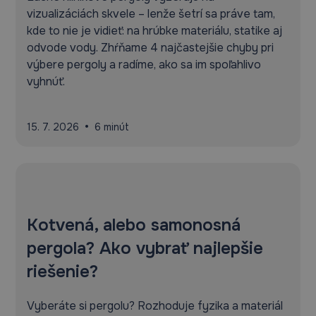
vizualizáciách skvele – lenže šetrí sa práve tam,
kde to nie je vidieť: na hrúbke materiálu, statike aj
odvode vody. Zhŕňame 4 najčastejšie chyby pri
výbere pergoly a radíme, ako sa im spoľahlivo
vyhnúť.
•
15. 7. 2026
6 minút
Kotvená, alebo samonosná
pergola? Ako vybrať najlepšie
riešenie?
Vyberáte si pergolu? Rozhoduje fyzika a materiál