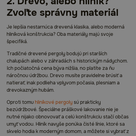
2. Drevo, alebo hliník?
Zvoľte správny materiál
Je lepšia nestarnúca drevená klasika, alebo moderná
hliníková konštrukcia? Oba materiály majú svoje
špecifiká.
Tradičné drevené pergoly bodujú pri starších
chalupách alebo v záhradách s historickým nádychom.
Ich počiatočná cena býva nižšia, no platíte za ňu
náročnou údržbou. Drevo musíte pravidelne brúsiť a
natierať, inak podlieha vplyvom počasia, plesniam a
drevokazným hubám.
Oproti tomu
hliníkové pergoly
sú prakticky
bezúdržbové. Špeciálne práškové lakovanie nie je
nutné nijako obnovovať a celú konštrukciu stačí občas
umyť vodou. Hliník navyše ponúka čisté línie, ktoré sa
skvelo hodia k moderným domom, a môžete si vybrať z