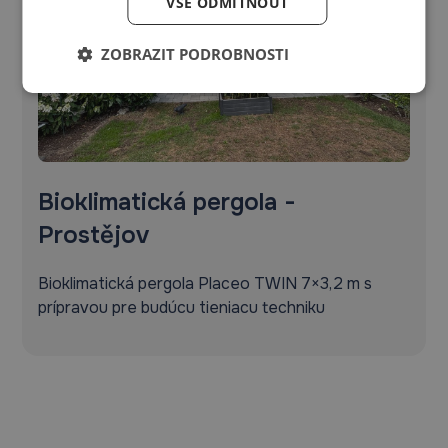
VŠE ODMÍTNOUT
ZOBRAZIT PODROBNOSTI
Bioklimatická pergola -
Prostějov
Bioklimatická pergola Placeo TWIN 7×3,2 m s
prípravou pre budúcu tieniacu techniku