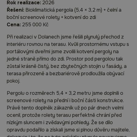
Rok realizace:
2026
Řešení:
Bioklimatická pergola (5,4 × 3,2 m) + čelní a
boční screenové rolety + kotvení do zdi
Cena:
255 000 Kč
Při realizaci v Dolanech jsme řešili plynulý přechod z
interiéru rovnou na terasu. Kvůli prostornému vstupu s
portálovými dveřmi jsme zvolili kotvení pergoly na
jedné straně přímo do zdi. Prostor pod pergolou tak
zůstal krásně čistý, bez zbytečných stojin u fasády, a
terasa přirozeně a bezbariérově prodloužila obývací
pokoj.
Pergolu o rozměrech 5,4 × 3,2 metru jsme doplnili o
screenové rolety na přední i boční části konstrukce.
Právě tento doplněk zákazník už po pár dnech velmi
ocenil, protože rolety terasu perfektně chrání před
nízkým sluncem i zvědavými pohledy. Že se dílo
opravdu podařilo a získali jsme si plnou důvěru majitele,