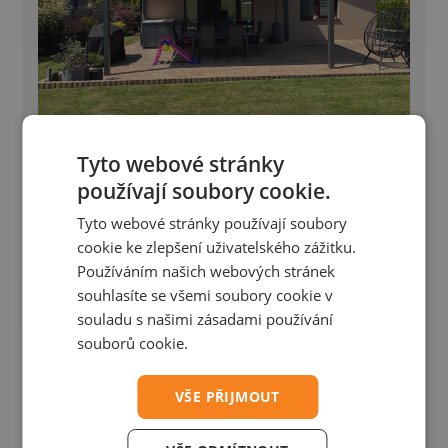
Tyto webové stránky
Bioklimatická pergola - Petřvald
používají soubory cookie.
Bioklimatická pergola Placeo 6,1×4,5 m s prípravou
Tyto webové stránky používají soubory
pre Winterpacket
cookie ke zlepšení uživatelského zážitku.
Používáním našich webových stránek
souhlasíte se všemi soubory cookie v
souladu s našimi zásadami používání
souborů cookie.
VŠE PŘIJMOUT