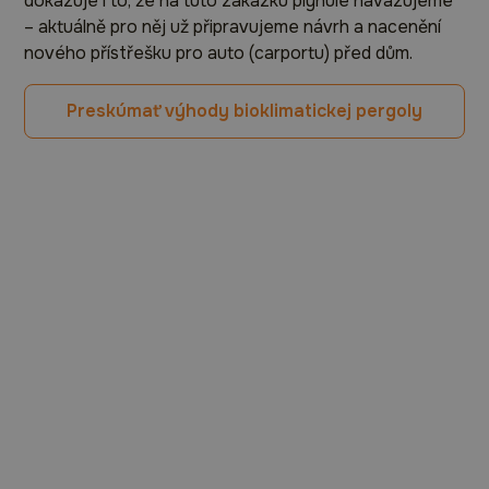
dokazuje i to, že na tuto zakázku plynule navazujeme
– aktuálně pro něj už připravujeme návrh a nacenění
nového přístřešku pro auto (carportu) před dům.
Preskúmať výhody bioklimatickej pergoly