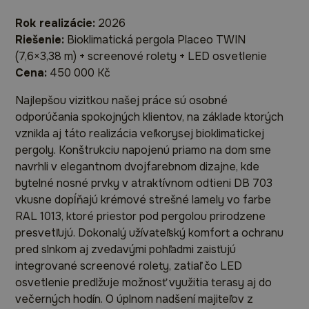
Rok realizácie:
2026
Riešenie:
Bioklimatická pergola Placeo TWIN
(7,6×3,38 m) + screenové rolety + LED osvetlenie
Cena:
450 000 Kč
Najlepšou vizitkou našej práce sú osobné
odporúčania spokojných klientov, na základe ktorých
vznikla aj táto realizácia veľkorysej bioklimatickej
pergoly. Konštrukciu napojenú priamo na dom sme
navrhli v elegantnom dvojfarebnom dizajne, kde
bytelné nosné prvky v atraktívnom odtieni DB 703
vkusne dopĺňajú krémové strešné lamely vo farbe
RAL 1013, ktoré priestor pod pergolou prirodzene
presvetľujú. Dokonalý užívateľský komfort a ochranu
pred slnkom aj zvedavými pohľadmi zaisťujú
integrované screenové rolety, zatiaľ čo LED
osvetlenie predlžuje možnosť využitia terasy aj do
večerných hodín. O úplnom nadšení majiteľov z