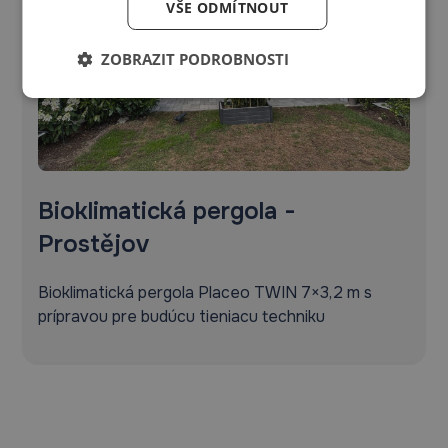
VŠE ODMÍTNOUT
ZOBRAZIT PODROBNOSTI
Bioklimatická pergola -
Prostějov
Bioklimatická pergola Placeo TWIN 7×3,2 m s
prípravou pre budúcu tieniacu techniku