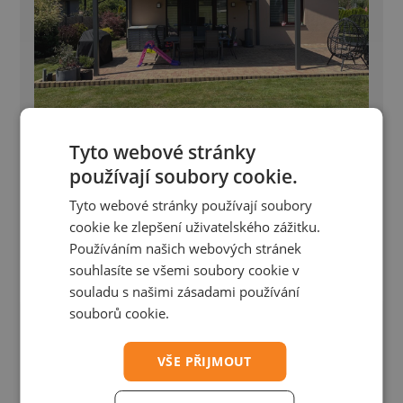
Tyto webové stránky
Bioklimatická pergola - Petřvald
používají soubory cookie.
Tyto webové stránky používají soubory
Bioklimatická pergola Placeo 6,1×4,5 m s prípravou
cookie ke zlepšení uživatelského zážitku.
pre Winterpacket
Používáním našich webových stránek
souhlasíte se všemi soubory cookie v
souladu s našimi zásadami používání
souborů cookie.
VŠE PŘIJMOUT