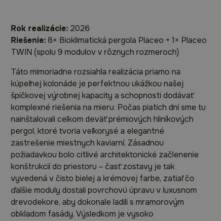
Rok realizácie:
2026
Riešenie:
8× Bioklimatická pergola Placeo + 1× Placeo
TWIN (spolu 9 modulov v rôznych rozmeroch)
Táto mimoriadne rozsiahla realizácia priamo na
kúpeľnej kolonáde je perfektnou ukážkou našej
špičkovej výrobnej kapacity a schopnosti dodávať
komplexné riešenia na mieru. Počas piatich dní sme tu
nainštalovali celkom deväť prémiových hliníkových
pergol, ktoré tvoria veľkorysé a elegantné
zastrešenie miestnych kaviarní. Zásadnou
požiadavkou bolo citlivé architektonické začlenenie
konštrukcií do priestoru – časť zostavy je tak
vyvedená v čisto bielej a krémovej farbe, zatiaľ čo
ďalšie moduly dostali povrchovú úpravu v luxusnom
drevodekore, aby dokonale ladili s mramorovým
obkladom fasády. Výsledkom je vysoko