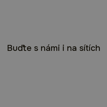
Buďte s námi i na sítích
Každý projekt začína
rozhovorom. Ten náš môže