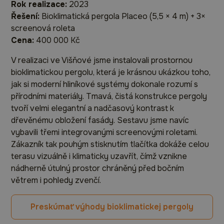
Rok realizace:
2023
Řešení:
Bioklimatická pergola Placeo (5,5 × 4 m) + 3×
screenová roleta
Cena:
400 000 Kč
V realizaci ve Višňové jsme instalovali prostornou
bioklimatickou pergolu, která je krásnou ukázkou toho,
jak si moderní hliníkové systémy dokonale rozumí s
přírodními materiály. Tmavá, čistá konstrukce pergoly
tvoří velmi elegantní a nadčasový kontrast k
dřevěnému obložení fasády. Sestavu jsme navíc
vybavili třemi integrovanými screenovými roletami.
Zákazník tak pouhým stisknutím tlačítka dokáže celou
terasu vizuálně i klimaticky uzavřít, čímž vznikne
nádherně útulný prostor chráněný před bočním
větrem i pohledy zvenčí.
Preskúmať výhody bioklimatickej pergoly