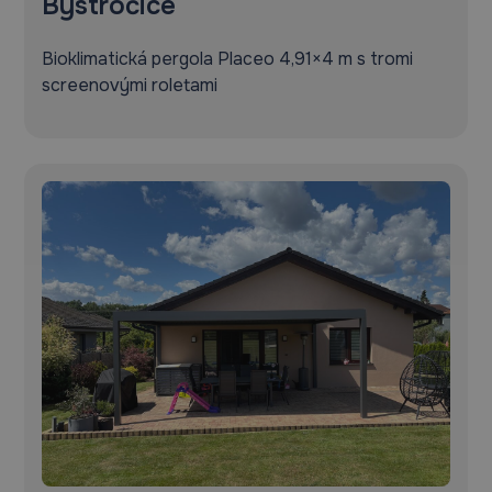
Bystročice
Bioklimatická pergola Placeo 4,91×4 m s tromi
screenovými roletami