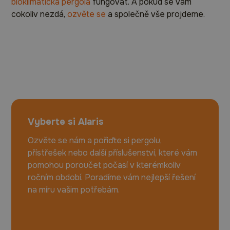
bioklimatická pergola
fungovat. A pokud se vám
cokoliv nezdá,
ozvěte se
a společně vše projdeme.
Vyberte si Alaris
Ozvěte se nám a pořiďte si pergolu,
přístřešek nebo další příslušenství, které vám
pomohou poroučet počasí v kterémkoliv
ročním období. Poradíme vám nejlepší řešení
na míru vašim potřebám.
+420 725 514 746
poptavky@alaris.cz