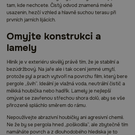
tam, kde nechcete. Čistý odvod znamená méně
usazenin, hezčí vzhled a hlavně suchou terasu při
prvních jarních lijácích.
Omyjte konstrukci a
lamely
Hliník je v exteriéru skvělý právě tím, že je stabilní a
bezúdržbový. Na jaře ale i tak ocení jemné umytí,
protože pyl a prach vytvoří na povrchu film, který bere
pergole „švih“. Ideální je vlažná voda, neutrální čistič a
měkká houbička nebo hadřík. Lamely je nejlepší
omývat se zavřenou střechou shora dolů, aby se vše
přirozeně spláchlo směrem do rámu.
Nepoužívejte abrazivní houbičky ani agresivní chemii.
Ne že by se pergola hned „poškodila“, ale zbytečně tím
namáháte povrch a z dlouhodobého hlediska je to