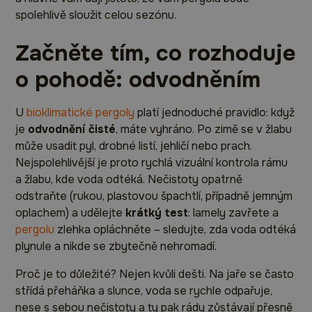
spolehlivě sloužit celou sezónu.
Začněte tím, co rozhoduje
o pohodě: odvodněním
U
bioklimatické pergoly
platí jednoduché pravidlo: když
je
odvodnění čisté
, máte vyhráno. Po zimě se v žlabu
může usadit pyl, drobné listí, jehličí nebo prach.
Nejspolehlivější je proto rychlá vizuální kontrola rámu
a žlabu, kde voda odtéká. Nečistoty opatrně
odstraňte (rukou, plastovou špachtlí, případně jemným
oplachem) a udělejte
krátký test
: lamely zavřete a
pergolu
zlehka opláchněte – sledujte, zda voda odtéká
plynule a nikde se zbytečně nehromadí.
Proč je to důležité? Nejen kvůli dešti. Na jaře se často
střídá přeháňka a slunce, voda se rychle odpařuje,
nese s sebou nečistoty a ty pak rády zůstávají přesně