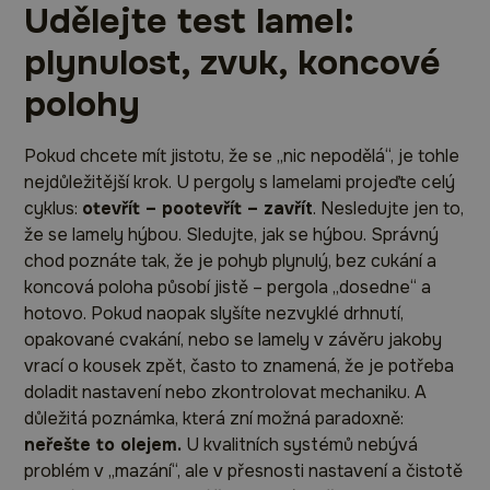
Udělejte test lamel:
plynulost, zvuk, koncové
polohy
Pokud chcete mít jistotu, že se „nic nepodělá“, je tohle
nejdůležitější krok. U pergoly s lamelami projeďte celý
cyklus:
otevřít – pootevřít – zavřít
. Nesledujte jen to,
že se lamely hýbou. Sledujte, jak se hýbou. Správný
chod poznáte tak, že je pohyb plynulý, bez cukání a
koncová poloha působí jistě – pergola „dosedne“ a
hotovo. Pokud naopak slyšíte nezvyklé drhnutí,
opakované cvakání, nebo se lamely v závěru jakoby
vrací o kousek zpět, často to znamená, že je potřeba
doladit nastavení nebo zkontrolovat mechaniku. A
důležitá poznámka, která zní možná paradoxně:
neřešte to olejem.
U kvalitních systémů nebývá
problém v „mazání“, ale v přesnosti nastavení a čistotě