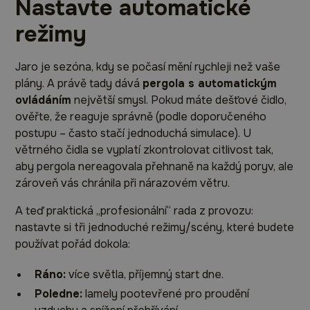
Nastavte automatické
režimy
Jaro je sezóna, kdy se počasí mění rychleji než vaše
plány. A právě tady dává
pergola s automatickým
ovládáním
největší smysl. Pokud máte dešťové čidlo,
ověřte, že reaguje správně (podle doporučeného
postupu – často stačí jednoduchá simulace). U
větrného čidla se vyplatí zkontrolovat citlivost tak,
aby pergola nereagovala přehnaně na každý poryv, ale
zároveň vás chránila při nárazovém větru.
A teď praktická „profesionální“ rada z provozu:
nastavte si tři jednoduché režimy/scény, které budete
používat pořád dokola:
Ráno:
více světla, příjemný start dne.
Poledne:
lamely pootevřené pro proudění