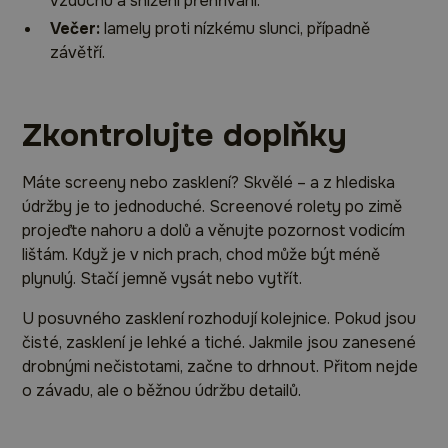
vzduchu a snížení přehřívání.
Večer:
lamely proti nízkému slunci, případně
závětří.
Zkontrolujte doplňky
Máte screeny nebo zasklení? Skvělé – a z hlediska
údržby je to jednoduché. Screenové rolety po zimě
projeďte nahoru a dolů a věnujte pozornost vodicím
lištám. Když je v nich prach, chod může být méně
plynulý. Stačí jemně vysát nebo vytřít.
U posuvného zasklení rozhodují kolejnice. Pokud jsou
čisté, zasklení je lehké a tiché. Jakmile jsou zanesené
drobnými nečistotami, začne to drhnout. Přitom nejde
o závadu, ale o běžnou údržbu detailů.