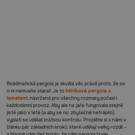
Bioklimatická pergola je skvělá věc právě proto, že se
o ni nemusíte starat. Je to
hliníková pergola s
lamelami
, navržená pro všechny rozmary počasí i
každodenní provoz. Aby ale na jaře fungovala stejně
jistě jako v létě (a aby se nic zbytečně netrápilo),
vyplatí se udělat krátkou kontrolu. Projděte si s námi v
článku pár základních kroků, které udělají velký rozdíl –
a hlavně vám dají jistotu, že vám pergola bude