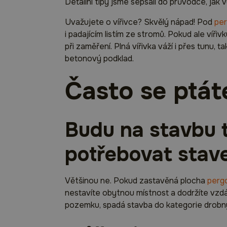
Detailní tipy jsme sepsali do průvodce, jak
Uvažujete o vířivce? Skvělý nápad! Pod
per
i padajícím listím ze stromů. Pokud ale víři
při zaměření. Plná vířivka váží i přes tunu,
betonový podklad.
Často se ptát
Budu na stavbu 
potřebovat stav
Většinou ne. Pokud zastavěná plocha
perg
nestavíte obytnou místnost a dodržíte vzd
pozemku, spadá stavba do kategorie drobný