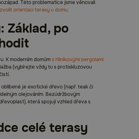
jihozápad. Této problematice jsme věnovali
zvolit orientaci terasy u domu
.
: Základ, po
hodit
toru. K moderním domům
s hliníkovými pergolami
ažba (vybírejte vždy tu s protiskluzovou
istí.
oblíbené je exotické dřevo (např. teak či
avidelným olejováním. Bezúdržbovým
řevoplast), která spojují vzhled dřeva s
dce celé terasy