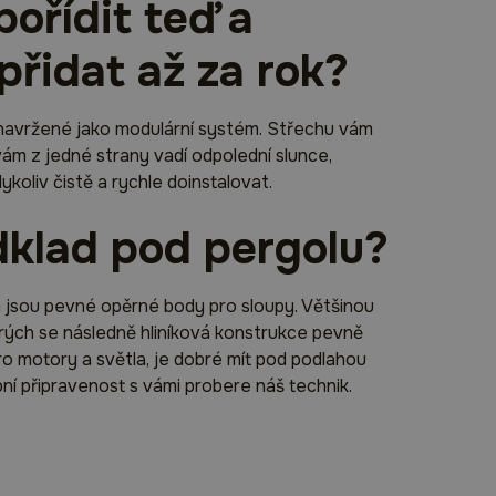
pořídit teď a
přidat až za rok?
 navržené jako modulární systém. Střechu vám
 vám z jedné strany vadí odpolední slunce,
oliv čistě a rychle doinstalovat.
dklad pod pergolu?
m jsou pevné opěrné body pro sloupy. Většinou
erých se následně hliníková konstrukce pevně
pro motory a světla, je dobré mít pod podlahou
ní připravenost s vámi probere náš technik.