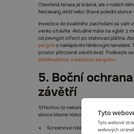
Otevřená terasa je krásná, ale v našich kli
Nečekaný déšť nebo žhavé polední slunce 
Investice do kvalitního zastřešení se vám 
venku strávíte. Aktuálně máte na výběr z 
od pevných střech po stahovací plátna. Ab
pergola
s naklápěcími hliníkovými lamelami.
prostor přirozeně odvětrávat. Podívejte se
bioklimatickou a klasickou pergolou
.
5. Boční ochrana
závětří
Střechou to nekončí. Při plánování myslete 
Tyto webové
slunce klesne nízko k horizontu. Zde se nabí
Tyto webové strán
Screenové rolety: Látkové stínění, které
webových stránek