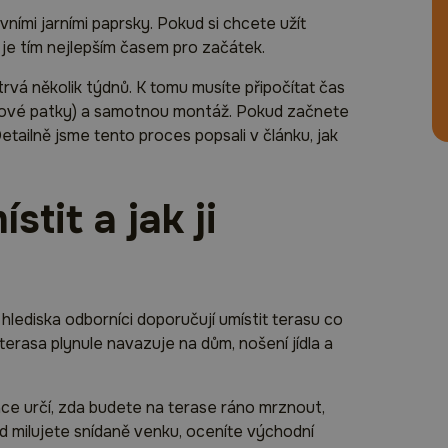
vními jarními paprsky. Pokud si chcete užít
) je tím nejlepším časem pro začátek.
trvá několik týdnů. K tomu musíte připočítat čas
onové patky) a samotnou montáž. Pokud začnete
etailně jsme tento proces popsali v článku, jak
stit a jak ji
 hlediska odborníci doporučují umístit terasu co
terasa plynule navazuje na dům, nošení jídla a
ce určí, zda budete na terase ráno mrznout,
d milujete snídaně venku, oceníte východní