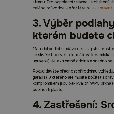
stranu. Pro odpolední relaxaci je oblíbený 
celého průvodce – přečtěte si,
jak správně 
3. Výběr podlahy
kterém budete c
Materiál podlahy udává celkový styl pros
se skvěle hodí velkoformátová keramická dl
úpravou). Je extrémně odolná a snadno se č
Pokud dáváte přednost přírodnímu vzhledu, 
garapa), u kterého ale musíte počítat s pr
kompromisem jsou pak kvalitní WPC prkna (d
odolností plastu.
4. Zastřešení: Sr