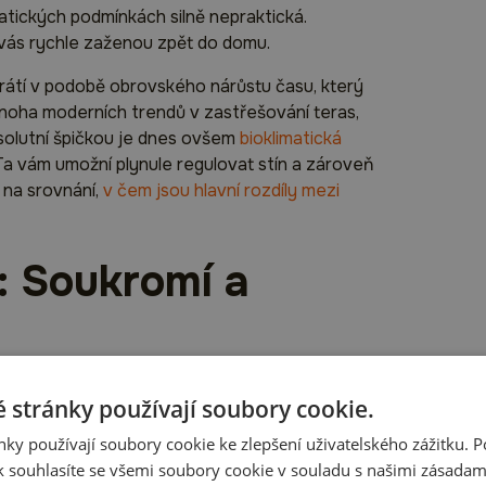
matických podmínkách silně nepraktická.
vás rychle zaženou zpět do domu.
vrátí v podobě obrovského nárůstu času, který
mnoha moderních trendů v zastřešování teras,
solutní špičkou je dnes ovšem
bioklimatická
 Ta vám umožní plynule regulovat stín a zároveň
 na srovnání,
v čem jsou hlavní rozdíly mezi
: Soukromí a
na to, co se stane, když se opře vítr nebo když
 stránky používají soubory cookie.
zí dvě elegantní řešení:
ky používají soubory cookie ke zlepšení uživatelského zážitku. 
 funguje jako neviditelný štít. Ochrání vás před
 souhlasíte se všemi soubory cookie v souladu s našimi zásadam