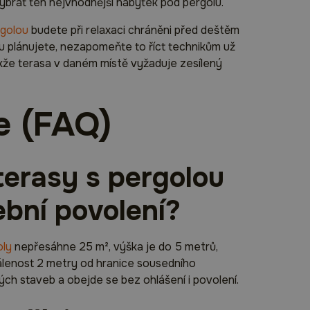
 vybrat ten nejvhodnější nábytek pod pergolu.
golou
budete při relaxaci chráněni před deštěm
vku plánujete, nezapomeňte to říct technikům už
 takže terasa v daném místě vyžaduje zesílený
e (FAQ)
terasy s pergolou
ební povolení?
oly
nepřesáhne 25 m², výška je do 5 metrů,
álenost 2 metry od hranice sousedního
ch staveb a obejde se bez ohlášení i povolení.