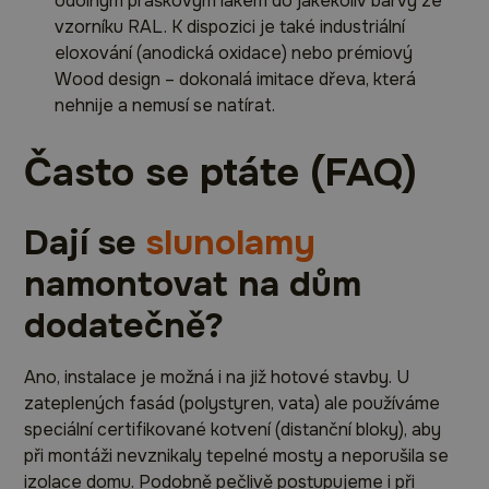
odolným práškovým lakem do jakékoliv barvy ze
vzorníku RAL. K dispozici je také industriální
eloxování (anodická oxidace) nebo prémiový
Wood design – dokonalá imitace dřeva, která
nehnije a nemusí se natírat.
Často se ptáte (FAQ)
Dají se
slunolamy
namontovat na dům
dodatečně?
Ano, instalace je možná i na již hotové stavby. U
zateplených fasád (polystyren, vata) ale používáme
speciální certifikované kotvení (distanční bloky), aby
při montáži nevznikaly tepelné mosty a neporušila se
izolace domu. Podobně pečlivě postupujeme i při