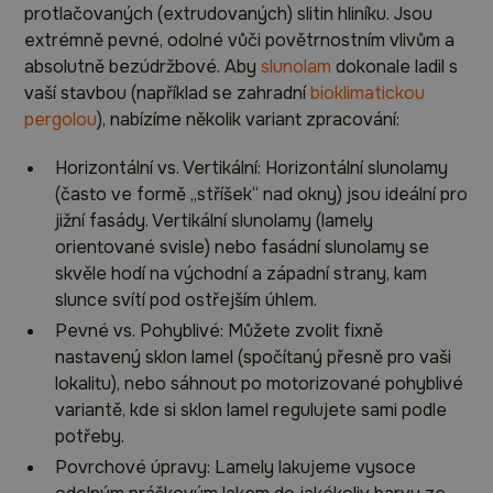
protlačovaných (extrudovaných) slitin hliníku. Jsou
extrémně pevné, odolné vůči povětrnostním vlivům a
absolutně bezúdržbové. Aby
slunolam
dokonale ladil s
vaší stavbou (například se zahradní
bioklimatickou
pergolou
), nabízíme několik variant zpracování:
Horizontální vs. Vertikální: Horizontální slunolamy
(často ve formě „stříšek“ nad okny) jsou ideální pro
jižní fasády. Vertikální slunolamy (lamely
orientované svisle) nebo fasádní slunolamy se
skvěle hodí na východní a západní strany, kam
slunce svítí pod ostřejším úhlem.
Pevné vs. Pohyblivé: Můžete zvolit fixně
nastavený sklon lamel (spočítaný přesně pro vaši
lokalitu), nebo sáhnout po motorizované pohyblivé
variantě, kde si sklon lamel regulujete sami podle
potřeby.
Povrchové úpravy: Lamely lakujeme vysoce