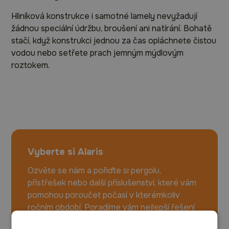
Hliníková konstrukce i samotné lamely nevyžadují
žádnou speciální údržbu, broušení ani natírání. Bohatě
stačí, když konstrukci jednou za čas opláchnete čistou
vodou nebo setřete prach jemným mýdlovým
roztokem.
Vyberte si Alaris
Ozvěte se nám a pořiďte si pergolu,
přístřešek nebo další příslušenství, které vám
pomohou poroučet počasí v kterémkoliv
ročním období. Poradíme vám nejlepší řešení
na míru vašim potřebám.