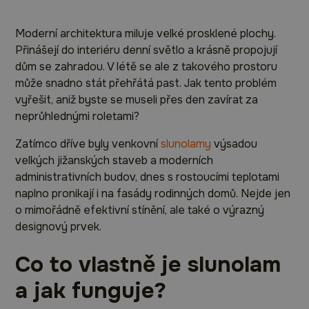
Moderní architektura miluje velké prosklené plochy.
Přinášejí do interiéru denní světlo a krásně propojují
dům se zahradou. V létě se ale z takového prostoru
může snadno stát přehřátá past. Jak tento problém
vyřešit, aniž byste se museli přes den zavírat za
neprůhlednými roletami?
Zatímco dříve byly venkovní
slunolamy
výsadou
velkých jižanských staveb a moderních
administrativních budov, dnes s rostoucími teplotami
naplno pronikají i na fasády rodinných domů. Nejde jen
o mimořádně efektivní stínění, ale také o výrazný
designový prvek.
Co to vlastně je slunolam
a jak funguje?