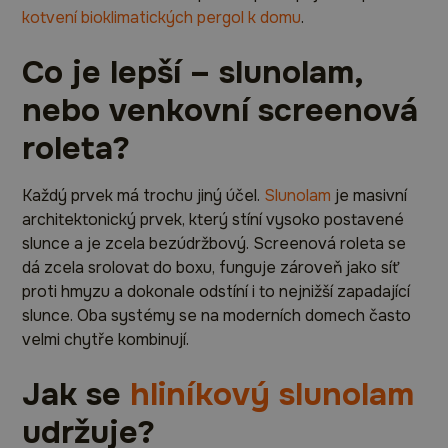
kotvení bioklimatických pergol k domu
.
Co je lepší – slunolam,
nebo venkovní screenová
roleta?
Každý prvek má trochu jiný účel.
Slunolam
je masivní
architektonický prvek, který stíní vysoko postavené
slunce a je zcela bezúdržbový. Screenová roleta se
dá zcela srolovat do boxu, funguje zároveň jako síť
proti hmyzu a dokonale odstíní i to nejnižší zapadající
slunce. Oba systémy se na moderních domech často
velmi chytře kombinují.
Jak se
hliníkový slunolam
udržuje?