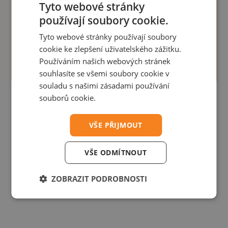
Tyto webové stránky
+420 725 514 746
používají soubory cookie.
poptavky@alaris.cz
Tyto webové stránky používají soubory
cookie ke zlepšení uživatelského zážitku.
Kontaktní formulář
Používáním našich webových stránek
souhlasíte se všemi soubory cookie v
souladu s našimi zásadami používání
souborů cookie.
VŠE PŘIJMOUT
VŠE ODMÍTNOUT
ZOBRAZIT PODROBNOSTI