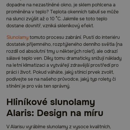
dopadne na nezastíněné okno, je sklem pohlcena a
proměněna v teplo? Teplota okenních tabulí se může
na slunci zvýšit až o 10 °C. Jakmile se toto teplo
dostane dovnitř, vzniká skleníkový efekt.
Slunolamy
tomuto procesu zabrání. Pustí do interiéru
dostatek příjemného, rozptýleného denního světla (na
rozdíl od absolutní tmy u některých rolet), ale odrazí
sálavé teplo ven. Díky tomu dramaticky snižují náklady
na letní klimatizaci a vytvářejí zdravější prostředí pro
práci i život. Pokud váháte, jaký stínicí prvek zvolit,
podívejte se na našeho průvodce, jaký typ rolety či
stínění je pro vás ten správný.
Hliníkové slunolamy
Alaris: Design na míru
V Alarisu vyrábíme slunolamy z vysoce kvalitních,