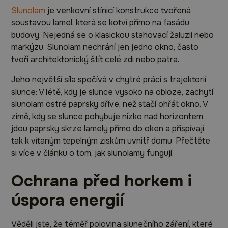
Slunolam
je venkovní stínicí konstrukce tvořená
soustavou lamel, která se kotví přímo na fasádu
budovy. Nejedná se o klasickou stahovací žaluzii nebo
markýzu. Slunolam nechrání jen jedno okno, často
tvoří architektonický štít celé zdi nebo patra.
Jeho největší síla spočívá v chytré práci s trajektorií
slunce: V létě, kdy je slunce vysoko na obloze, zachytí
slunolam ostré paprsky dříve, než stačí ohřát okno. V
zimě, kdy se slunce pohybuje nízko nad horizontem,
jdou paprsky skrze lamely přímo do oken a přispívají
tak k vítaným tepelným ziskům uvnitř domu. Přečtěte
si více v článku o tom, jak slunolamy fungují.
Ochrana před horkem i
úspora energií
Věděli jste, že téměř polovina slunečního záření, které