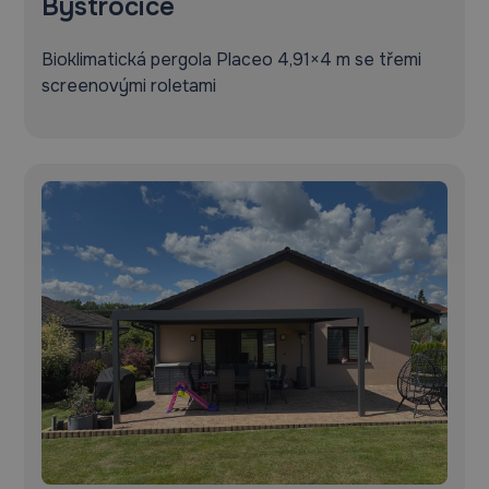
Bystročice
Bioklimatická pergola Placeo 4,91×4 m se třemi
screenovými roletami