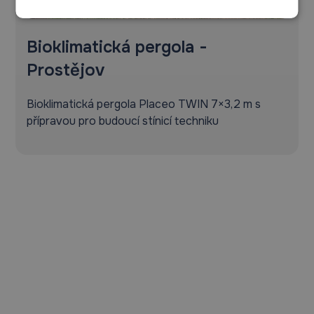
Bioklimatická pergola -
Prostějov
Bioklimatická pergola Placeo TWIN 7×3,2 m s
přípravou pro budoucí stínicí techniku