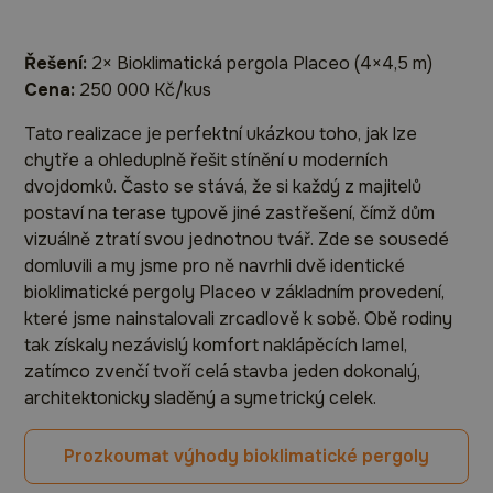
Řešení:
2× Bioklimatická pergola Placeo (4×4,5 m)
Cena:
250 000 Kč/kus
Tato realizace je perfektní ukázkou toho, jak lze
chytře a ohleduplně řešit stínění u moderních
dvojdomků. Často se stává, že si každý z majitelů
postaví na terase typově jiné zastřešení, čímž dům
vizuálně ztratí svou jednotnou tvář. Zde se sousedé
domluvili a my jsme pro ně navrhli dvě identické
bioklimatické pergoly Placeo v základním provedení,
které jsme nainstalovali zrcadlově k sobě. Obě rodiny
tak získaly nezávislý komfort naklápěcích lamel,
zatímco zvenčí tvoří celá stavba jeden dokonalý,
architektonicky sladěný a symetrický celek.
Prozkoumat výhody bioklimatické pergoly