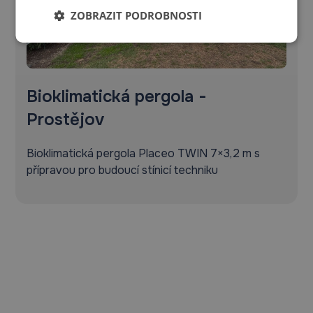
ZOBRAZIT PODROBNOSTI
Bioklimatická pergola -
Prostějov
Bioklimatická pergola Placeo TWIN 7×3,2 m s
přípravou pro budoucí stínicí techniku