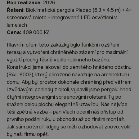
Rok realizace:
2026
Řešení:
Bioklimatická pergola Placeo (6,3 × 4,5 m) + 4×
screenová roleta + integrované LED osvětlení v
lamelách
Cena:
409 000 Kč
Hlavním cílem této zakázky bylo funkční rozšíření
terasy a vytvoření chráněného zázemí pro maximální
využití plochy těsně vedle rodinného bazénu.
Konstrukci jsme lakovali do zemitého hnědého odstínu
(RAL 8003), který přirozeně navazuje na architekturu
domu. Aby byl prostor dokonale chráněný před větrem
i zvědavými pohledy z okolí, vybavili jsme pergolu hned
čtyřmi integrovanými screenovými roletami. Ty po
stažení celou plochu elegantně uzavřou. Nás nejvíce
těší zpětná vazba – pan Vlach ocenil náš přístup od
prvního podání ruky u obchodu až po finální montáž.
Jak sám potvrdil, kdyby se měl rozhodovat znovu, volil
by naši firmu opět.