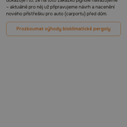
dokazuje i to, že na tuto zakázku plynule navazujeme
– aktuálně pro něj už připravujeme návrh a nacenění
nového přístřešku pro auto (carportu) před dům.
Prozkoumat výhody bioklimatické pergoly