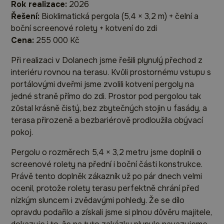
Rok realizace:
2026
Řešení:
Bioklimatická pergola (5,4 × 3,2 m) + čelní a
boční screenové rolety + kotvení do zdi
Cena:
255 000 Kč
Při realizaci v Dolanech jsme řešili plynulý přechod z
interiéru rovnou na terasu. Kvůli prostornému vstupu s
portálovými dveřmi jsme zvolili kotvení pergoly na
jedné straně přímo do zdi. Prostor pod pergolou tak
zůstal krásně čistý, bez zbytečných stojin u fasády, a
terasa přirozeně a bezbariérově prodloužila obývací
pokoj.
Pergolu o rozměrech 5,4 × 3,2 metru jsme doplnili o
screenové rolety na přední i boční části konstrukce.
Právě tento doplněk zákazník už po pár dnech velmi
ocenil, protože rolety terasu perfektně chrání před
nízkým sluncem i zvědavými pohledy. Že se dílo
opravdu podařilo a získali jsme si plnou důvěru majitele,