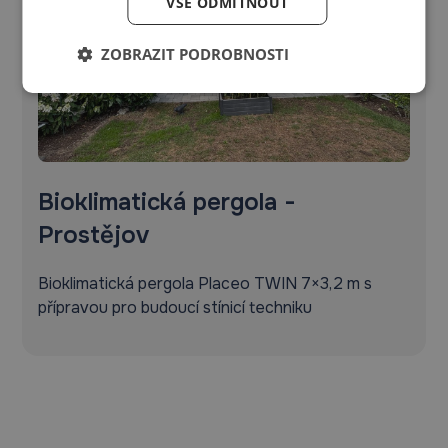
VŠE ODMÍTNOUT
ZOBRAZIT PODROBNOSTI
Bioklimatická pergola -
Prostějov
Bioklimatická pergola Placeo TWIN 7×3,2 m s
přípravou pro budoucí stínicí techniku