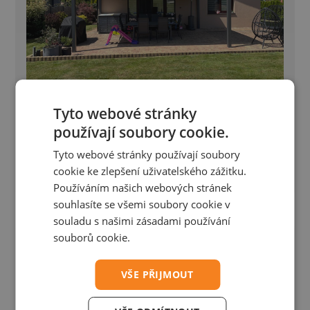
Tyto webové stránky
Bioklimatická pergola - Petřvald
používají soubory cookie.
Bioklimatická pergola Placeo 6,1×4,5 m s přípravou
Tyto webové stránky používají soubory
pro Winterpacket
cookie ke zlepšení uživatelského zážitku.
Používáním našich webových stránek
souhlasíte se všemi soubory cookie v
souladu s našimi zásadami používání
souborů cookie.
VŠE PŘIJMOUT