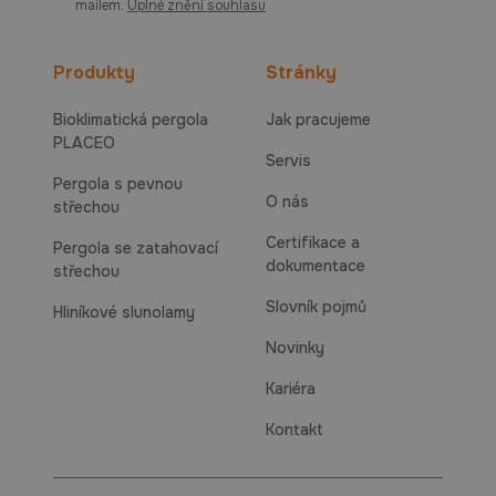
mailem.
Úplné znění souhlasu
Produkty
Stránky
Bioklimatická pergola
Jak pracujeme
PLACEO
Servis
Pergola s pevnou
O nás
střechou
Certifikace a
Pergola se zatahovací
dokumentace
střechou
Slovník pojmů
Hliníkové slunolamy
Novinky
Kariéra
Kontakt