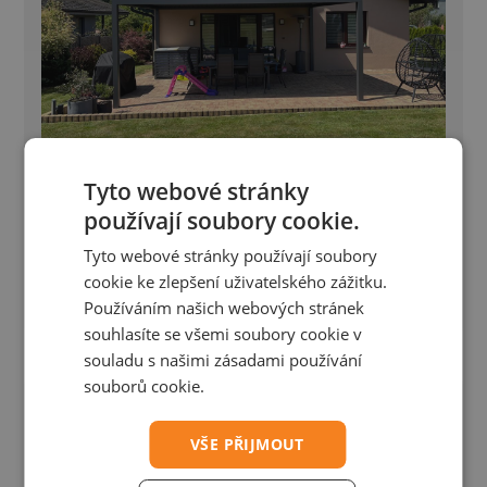
Tyto webové stránky
Bioklimatická pergola - Petřvald
používají soubory cookie.
Tyto webové stránky používají soubory
Bioklimatická pergola Placeo 6,1×4,5 m s přípravou
cookie ke zlepšení uživatelského zážitku.
pro Winterpacket
Používáním našich webových stránek
souhlasíte se všemi soubory cookie v
souladu s našimi zásadami používání
souborů cookie.
VŠE PŘIJMOUT