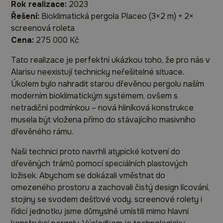
Rok realizace:
2023
Řešení:
Bioklimatická pergola Placeo (3×2 m) + 2×
screenová roleta
Cena:
275 000 Kč
Tato realizace je perfektní ukázkou toho, že pro nás v
Alarisu neexistují technicky neřešitelné situace.
Úkolem bylo nahradit starou dřevěnou pergolu naším
moderním bioklimatickým systémem, ovšem s
netradiční podmínkou – nová hliníková konstrukce
musela být vložena přímo do stávajícího masivního
dřevěného rámu.
Naši technici proto navrhli atypické kotvení do
dřevěných trámů pomocí speciálních plastových
ložisek. Abychom se dokázali vměstnat do
omezeného prostoru a zachovali čistý design lícování,
stojiny se svodem dešťové vody, screenové rolety i
řídicí jednotku jsme důmyslně umístili mimo hlavní