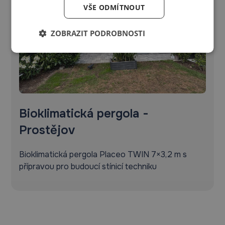
VŠE ODMÍTNOUT
ZOBRAZIT PODROBNOSTI
Bioklimatická pergola -
Prostějov
Bioklimatická pergola Placeo TWIN 7×3,2 m s
přípravou pro budoucí stínicí techniku