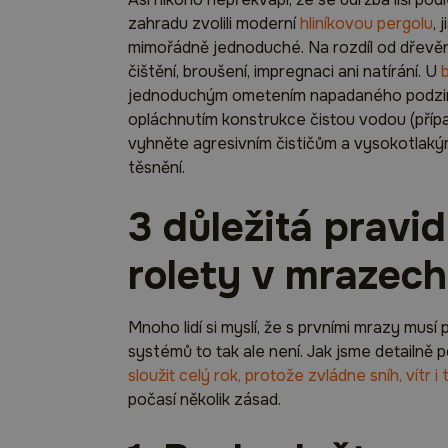
zahradu zvolili moderní
hliníkovou pergolu
, 
mimořádně jednoduché. Na rozdíl od dřevěn
čištění, broušení, impregnaci ani natírání. U
jednoduchým ometením napadaného podzimní
opláchnutím konstrukce čistou vodou (pří
vyhněte agresivním čističům a vysokotlakým
těsnění.
3 důležitá pravid
rolety v mrazech
Mnoho lidí si myslí, že s prvními mrazy mus
systémů to tak ale není. Jak jsme detailně 
sloužit celý rok, protože zvládne sníh, vítr i 
počasí několik zásad.