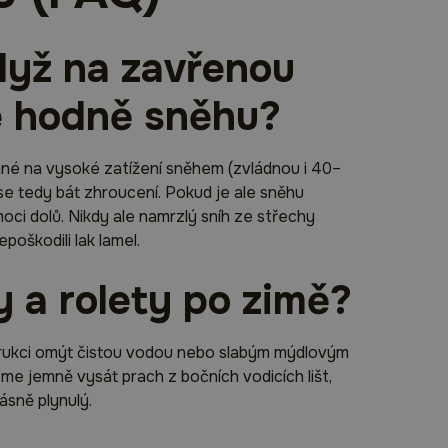
dyž na zavřenou
e hodně sněhu?
vané na vysoké zatížení sněhem (zvládnou i 40–
 tedy bát zhroucení. Pokud je ale sněhu
ci dolů. Nikdy ale namrzlý sníh ze střechy
oškodili lak lamel.
y a rolety po zimě?
strukci omýt čistou vodou nebo slabým mýdlovým
e jemně vysát prach z bočních vodicích lišt,
ásně plynulý.