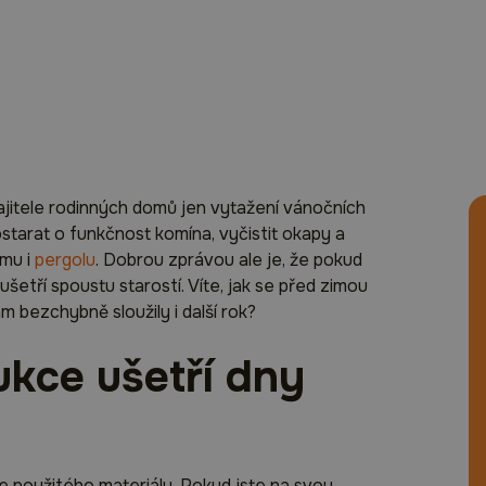
jitele rodinných domů jen vytažení vánočních
starat o funkčnost komína, vyčistit okapy a
imu i
pergolu
. Dobrou zprávou ale je, že pokud
šetří spoustu starostí. Víte, jak se před zimou
m bezchybně sloužily i další rok?
ukce ušetří dny
dle použitého materiálu. Pokud jste na svou