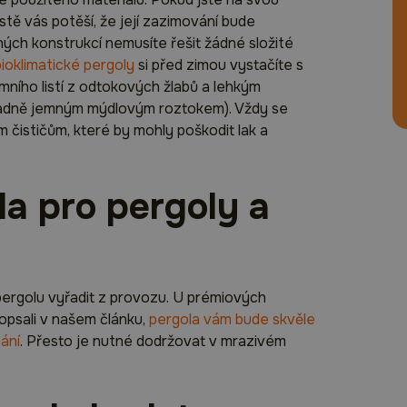
jistě vás potěší, že její zazimování bude
ých konstrukcí nemusíte řešit žádné složité
bioklimatické pergoly
si před zimou vystačíte s
ho listí z odtokových žlabů a lehkým
padně jemným mýdlovým roztokem). Vždy se
 čističům, které by mohly poškodit lak a
la pro pergoly a
í pergolu vyřadit z provozu. U prémiových
popsali v našem článku,
pergola vám bude skvěle
tání
. Přesto je nutné dodržovat v mrazivém