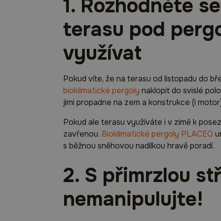
1. Rozhodněte se
terasu pod pergo
využívat
Pokud víte, že na terasu od listopadu do bř
bioklimatické pergoly
naklopit do svislé pol
jimi propadne na zem a konstrukce (i motor
Pokud ale terasu využíváte i v zimě k posez
zavřenou.
Bioklimatické pergoly PLACEO
un
s běžnou sněhovou nadílkou hravě poradí.
2. S přimrzlou s
nemanipulujte!