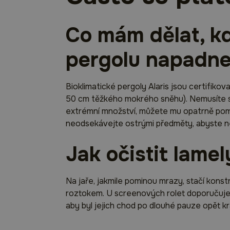
Co mám dělat, k
pergolu napadn
Bioklimatické pergoly Alaris jsou certifiko
50 cm těžkého mokrého sněhu). Nemusíte se
extrémní množství, můžete mu opatrně pomo
neodsekávejte ostrými předměty, abyste nep
Jak očistit lamel
Na jaře, jakmile pominou mrazy, stačí kon
roztokem. U screenových rolet doporučujem
aby byl jejich chod po dlouhé pauze opět kr