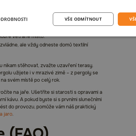
te zahradní nábytek. Prodloužíte mu životnost –
ň.
ODROBNOSTI
VŠE ODMÍTNOUT
VŠ
vůbec, v mrazech křehne a snadno praská.
dobře větrané místo.
zvládne, ale vždy odneste domů textilní
u nikam stěhovat, zvažte uzavření terasy.
pergolu užijete i v mrazivé zimě – z pergoly se
na svém místě po celý rok.
íte na jaře. Ušetříte si starosti s opravami a
ní kávu. A pokud byste si s prvními slunečními
uvést do provozu, pomůže vám náš praktický
a jaro
.
e (FAQ)