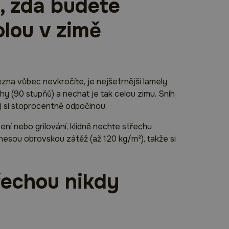
, zda budete
lou v zimě
ezna vůbec nevkročíte, je nejšetrnější lamely
ohy (90 stupňů) a nechat je tak celou zimu. Sníh
) si stoprocentně odpočinou.
ení nebo grilování, klidně nechte střechu
esou obrovskou zátěž (až 120 kg/m²), takže si
třechou nikdy