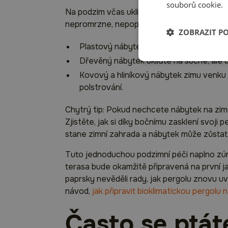
souborů cookie.
Na podzim včas ukliďte nebo pečlivě zakryj
nepromrzne, nepopraská a neublíží mu plíse
ZOBRAZIT P
Plastový nábytek venku nenechávejte 
Dřevěný nábytek ukliďte na suché, ale 
Kovový a hliníkový nábytek zimu venku 
polstrování.
Chytrý tip: Pokud nechcete nábytek na zim
Zjistěte, jak si díky bočnímu zasklení svoji 
stane zimní zahrada a nábytek může zůstat 
Tuto jednoduchou podzimní péči naplno zúroč
terasa bude okamžitě připravená na první jar
paprsky nevěděli rady, jak pergolu znovu 
návod,
jak připravit bioklimatickou pergolu n
Často se ptát