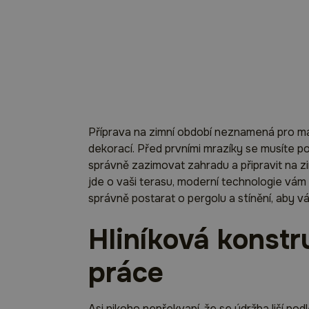
Příprava na zimní období neznamená pro ma
dekorací. Před prvními mrazíky se musíte po
správně zazimovat zahradu a připravit na z
jde o vaši terasu, moderní technologie vám u
správně postarat o pergolu a stínění, aby vá
Hliníková konstr
práce
Asi nikoho nepřekvapí, že se údržba liší po